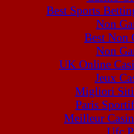
Best Sports Betti
Non Ga
Best Non 
Non Ga
UK Online Cas
Jeux Ca
Migliori Sit
Paris Sport
Meilleur Casi
Ufc P