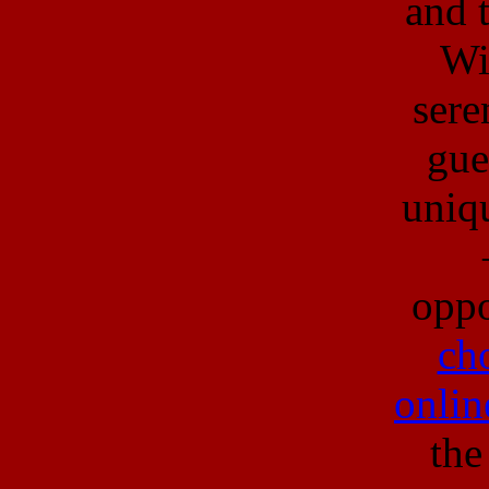
and t
Wi
sere
gue
uniq
oppo
chơ
onlin
the