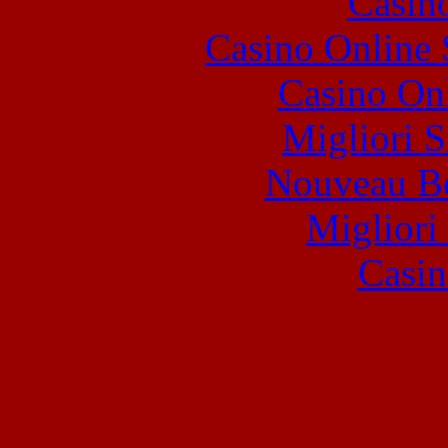
Casin
Casino Online
Casino O
Migliori S
Nouveau B
Migliori
Casin