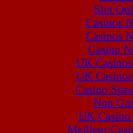
Slot Onl
Casinos 
Casinos 
Casino N
UK Casinos
UK Casinos
Casino Site
Non Gam
UK Casino
Meilleur Casi